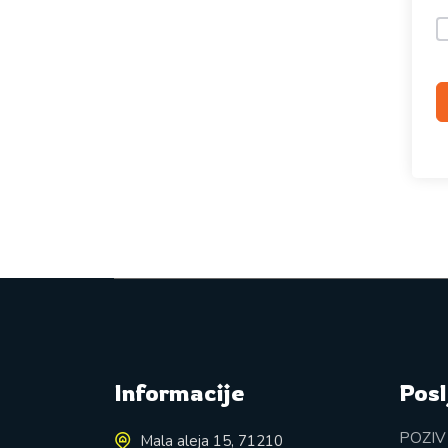
Informacije
Posl
POZIV
Mala aleja 15, 71210