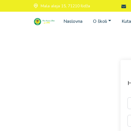
Mala aleja 15, 71210 Ilidža
Naslovna
O školi
Kuta
H