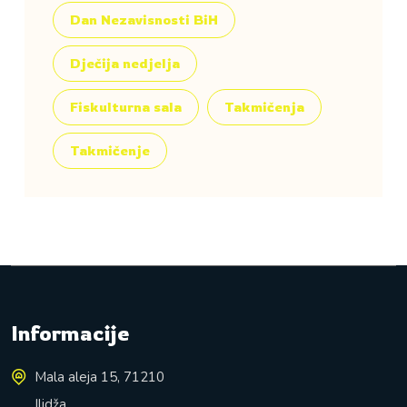
Dan Nezavisnosti BiH
Dječija nedjelja
Fiskulturna sala
Takmičenja
Takmičenje
Informacije
Mala aleja 15, 71210
Ilidža