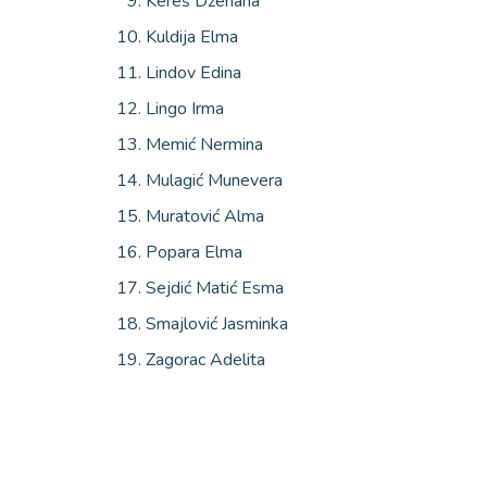
Kereš Dženana
Kuldija Elma
Lindov Edina
Lingo Irma
Memić Nermina
Mulagić Munevera
Muratović Alma
Popara Elma
Sejdić Matić Esma
Smajlović Jasminka
Zagorac Adelita