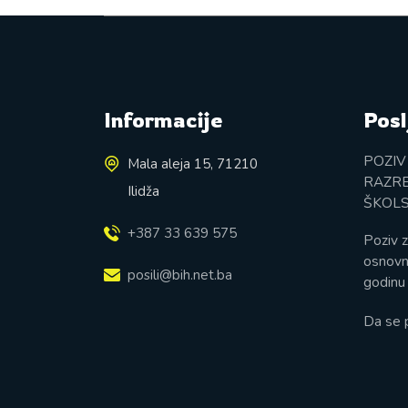
Informacije
Posl
POZIV
Mala aleja 15, 71210
RAZRE
Ilidža
ŠKOLS
+387 33 639 575
Poziv z
osnovn
posili@bih.net.ba
godinu 
Da se 