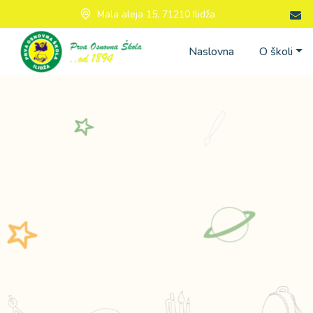
Mala aleja 15, 71210 Ilidža
Naslovna
O školi