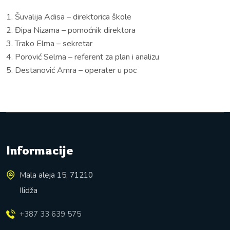
1. Šuvalija Adisa – direktorica škole
2. Đipa Nizama – pomoćnik direktora
3. Trako Elma – sekretar
4. Porović Selma – referent za plan i analizu
5. Destanović Amra – operater u poc
Informacije
Mala aleja 15, 71210
Ilidža
+387 33 639 575