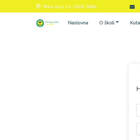
Mala aleja 15, 71210 Ilidža
Naslovna
O školi
Kuta
H