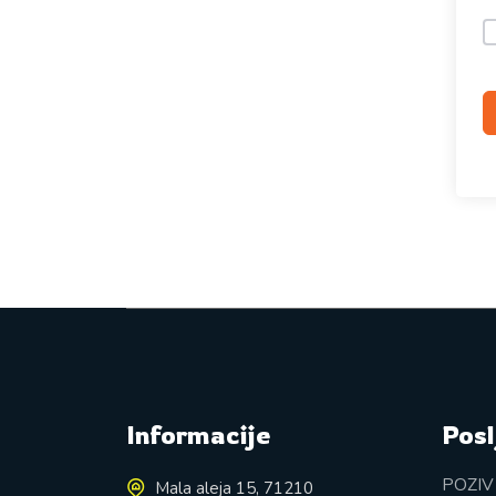
Informacije
Posl
POZIV
Mala aleja 15, 71210