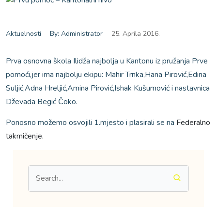
Aktuelnosti
By: Administrator
25. Aprila 2016.
Prva osnovna škola Ilidža najbolja u Kantonu iz pružanja Prve
pomoći,jer ima najbolju ekipu: Mahir Trnka,Hana Pirović,Edina
Suljić,Adna Hreljić,Amina Pirović,Ishak Kušumović i nastavnica
Dževada Begić Čoko.
Ponosno možemo osvojili 1.mjesto i plasirali se na
Federalno
takmičenje.