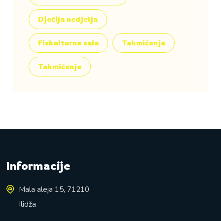
Dječija nedjelja
Fiskulturna sala
Takmičenja
Takmičenje
Informacije
Mala aleja 15, 71210
Ilidža