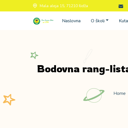
Mala aleja 15, 71210 Ilidža
Naslovna
O školi
Kuta
Bodovna rang-lista
Home