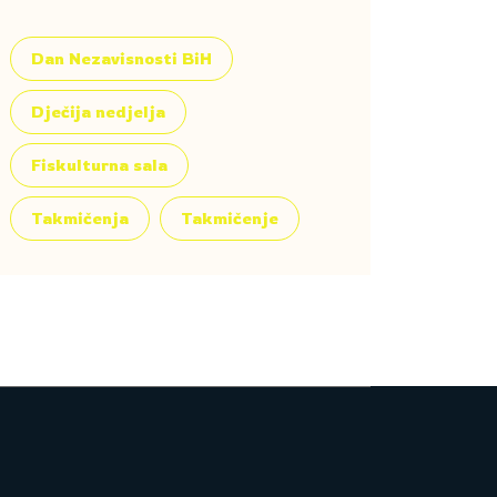
Dan Nezavisnosti BiH
Dječija nedjelja
Fiskulturna sala
Takmičenja
Takmičenje