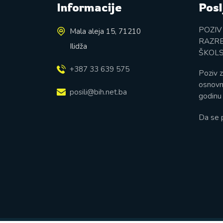
Informacije
Posl
POZIV
Mala aleja 15, 71210
RAZRE
Ilidža
ŠKOLS
+387 33 639 575
Poziv z
osnovn
posili@bih.net.ba
godinu 
Da se 