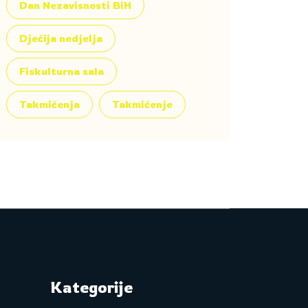
Dan Nezavisnosti BiH
Dječija nedjelja
Fiskulturna sala
Takmičenja
Takmičenje
Kategorije