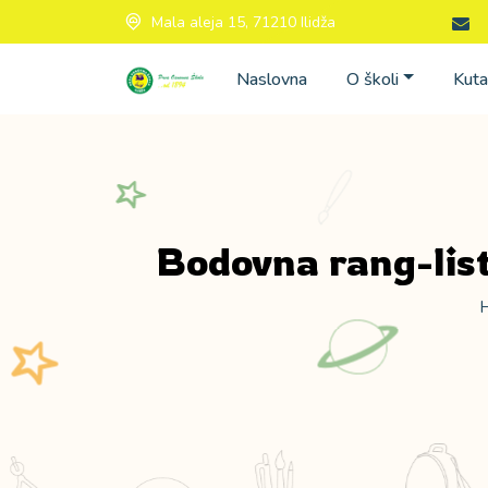
Mala aleja 15, 71210 Ilidža
Naslovna
O školi
Kuta
Bodovna rang-list