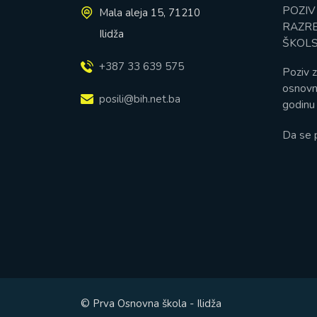
POZIV
Mala aleja 15, 71210
RAZRE
Ilidža
ŠKOLS
+387 33 639 575
Poziv z
osnovn
posili@bih.net.ba
godinu 
Da se 
© Prva Osnovna škola - Ilidža