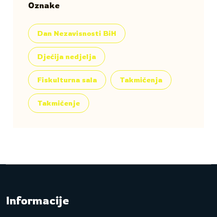
Oznake
Dan Nezavisnosti BiH
Dječija nedjelja
Fiskulturna sala
Takmičenja
Takmičenje
Informacije