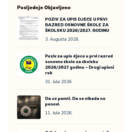
Posljednje Objavljeno
POZIV ZA UPIS DJECE U PRVI
RAZRED OSNOVNE ŠKOLE ZA
ŠKOLSKU 2026/2027. GODINU
3. Augusta 2026.
Poziv za upis djece u prvi razred
osnovne škole za školsku
2026/2027 godinu – Drugi upisni
rok
31. Jula 2026.
Da se pamti. Da se nikada ne
ponovi.
11. Jula 2026.