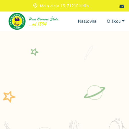
Mala aleja 15, 71210 Ilidža
Naslovna
O školi