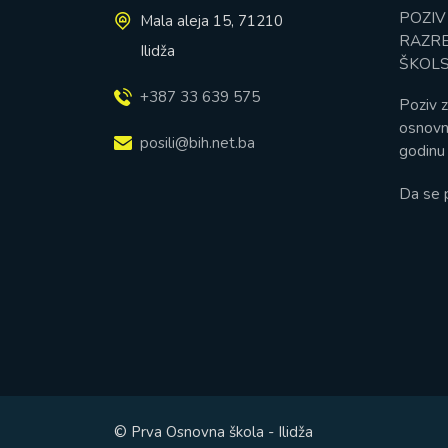
POZIV
Mala aleja 15, 71210
RAZRE
Ilidža
ŠKOLS
+387 33 639 575
Poziv z
osnovn
posili@bih.net.ba
godinu 
Da se 
© Prva Osnovna škola - Ilidža