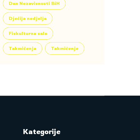
Dan Nezavisnosti BiH
Dječija nedjelja
Fiskulturna sala
Takmičenja
Takmičenje
Kategorije