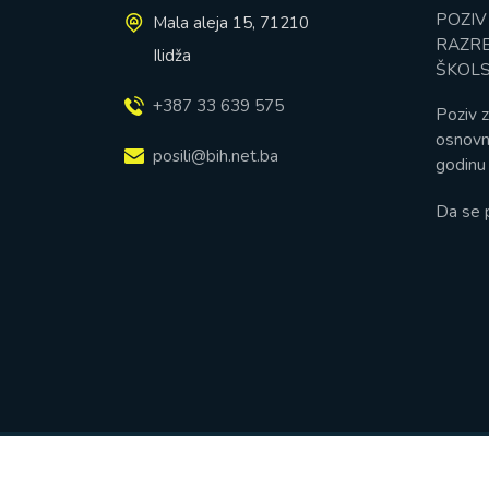
POZIV
Mala aleja 15, 71210
RAZRE
Ilidža
ŠKOLS
+387 33 639 575
Poziv z
osnovn
posili@bih.net.ba
godinu 
Da se 
© Prva Osnovna škola - Ilidža