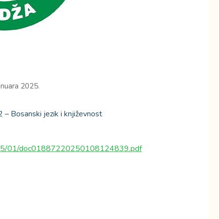
anuara 2025.
2 – Bosanski jezik i književnost
s/2025/01/doc01887220250108124839.pdf