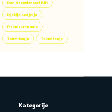
Dan Nezavisnosti BiH
Dječija nedjelja
Fiskulturna sala
Takmičenja
Takmičenje
Kategorije