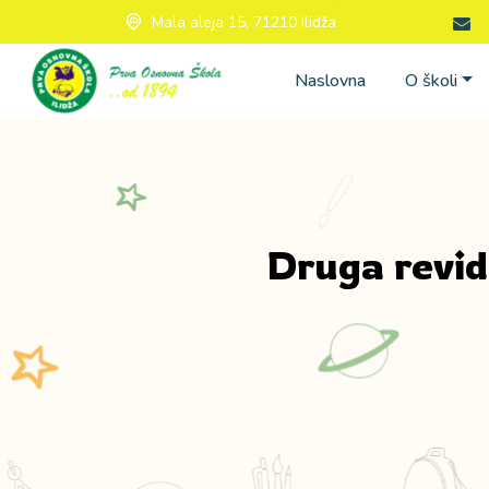
Mala aleja 15, 71210 Ilidža
Naslovna
O školi
Druga revid