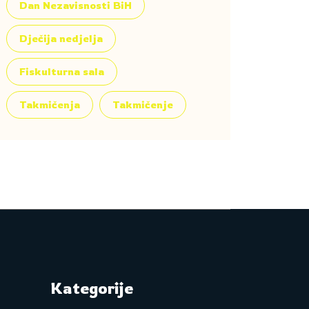
Dan Nezavisnosti BiH
Dječija nedjelja
Fiskulturna sala
Takmičenja
Takmičenje
Kategorije