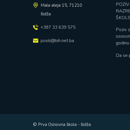
POZIV
Mala aleja 15, 71210
RAZRE
Ilidža
ŠKOLS
+387 33 639 575
Poziv z
osnovn
posili@bih.net.ba
godinu 
Da se 
© Prva Osnovna škola - Ilidža