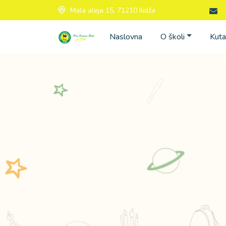
Mala aleja 15, 71210 Ilidža
Naslovna
O školi
Kuta