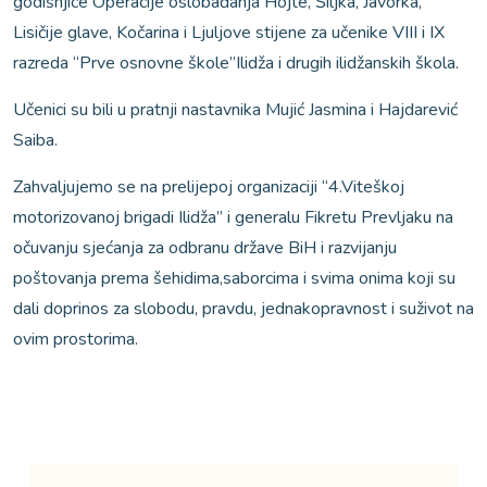
godišnjice Operacije oslobađanja Hojte, Šiljka, Javorka,
Lisičije glave, Kočarina i Ljuljove stijene za učenike VIII i IX
razreda “Prve osnovne škole”Ilidža i drugih ilidžanskih škola.
Učenici su bili u pratnji nastavnika Mujić Jasmina i Hajdarević
Saiba.
Zahvaljujemo se na prelijepoj organizaciji “4.Viteškoj
motorizovanoj brigadi Ilidža” i generalu Fikretu Prevljaku na
očuvanju sjećanja za odbranu države BiH i razvijanju
poštovanja prema šehidima,saborcima i svima onima koji su
dali doprinos za slobodu, pravdu, jednakopravnost i suživot na
ovim prostorima.