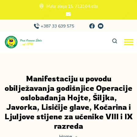
Mala aleja 15, 71210 Ilidža
+387 33 639 575
Manifestaciju u povodu
obilježavanja godišnjice Operacije
oslobađanja Hojte, Šiljka,
Javorka, Lisičije glave, Kočarina i
Ljuljove stijene za učenike VIII i IX
razreda
Home