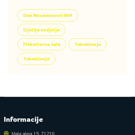
Dan Nezavisnosti BiH
Dječija nedjelja
Fiskulturna sala
Takmičenja
Takmičenje
Informacije
Mala aleja 15, 71210