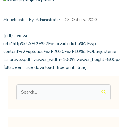
Aktuelnosti
By: Administrator
23. Oktobra 2020.
[pdfjs-viewer
url=”http%3A%2F%2Fosprvail.edu.ba%2Fwp-
content%2Fuploads%2F2020%2F10%2FObavjestenje-
za-prevoz.pdf” viewer_width=100% viewer_height=800px
fullscreen=true download=true print=true]