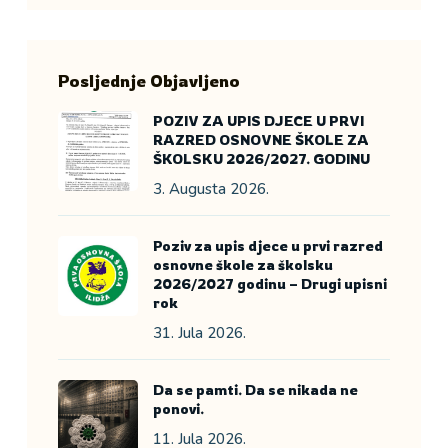
Posljednje Objavljeno
POZIV ZA UPIS DJECE U PRVI
RAZRED OSNOVNE ŠKOLE ZA
ŠKOLSKU 2026/2027. GODINU
3. Augusta 2026.
Poziv za upis djece u prvi razred
osnovne škole za školsku
2026/2027 godinu – Drugi upisni
rok
31. Jula 2026.
Da se pamti. Da se nikada ne
ponovi.
11. Jula 2026.