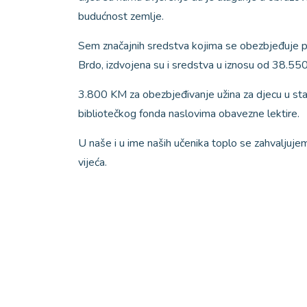
budućnost zemlje.
Sem značajnih sredstva kojima se obezbjeđuje pr
Brdo, izdvojena su i sredstva u iznosu od 38.55
3.800 KM za obezbjeđivanje užina za djecu u st
bibliotečkog fonda naslovima obavezne lektire.
U naše i u ime naših učenika toplo se zahvaljuje
vijeća.