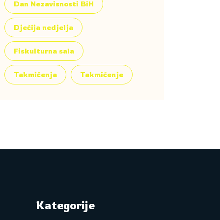
Dan Nezavisnosti BiH
Dječija nedjelja
Fiskulturna sala
Takmičenja
Takmičenje
Kategorije