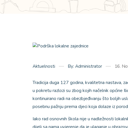
Aktuelnosti
By: Administrator
16. No
Tradicija duga 127 godina, kvalitetna nastava, zad
u pokretu razlozi su zbog kojih načelnik općine 
kontinuirano radi na obezbjeđivanju što boljih usl
posebnu pažnju prema djeci koja dolaze iz porodi
Iako rad osnovnih škola nije u nadležnosti lokal
dijeli sa nama uvjerenje da je ulaganje u obrazova