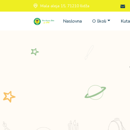
Mala aleja 15, 71210 Ilidža
Naslovna
O školi
Kuta