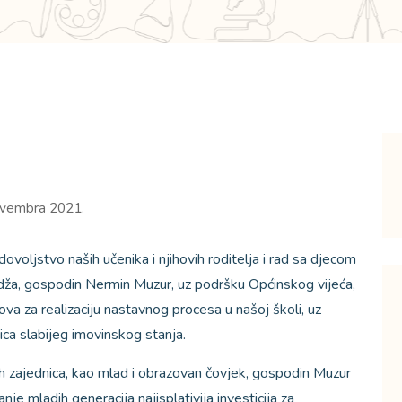
vembra 2021.
ovoljstvo naših učenika i njihovih roditelja i rad sa djecom
Ilidža, gospodin Nermin Muzur, uz podršku Općinskog vijeća,
ova za realizaciju nastavnog procesa u našoj školi, uz
ca slabijeg imovinskog stanja.
nih zajednica, kao mlad i obrazovan čovjek, gospodin Muzur
nje mladih generacija najisplativija investicija za