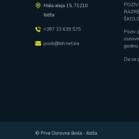
POZIV
Mala aleja 15, 71210
RAZRE
Ilidža
ŠKOLS
+387 33 639 575
Poziv z
osnovn
posili@bih.net.ba
godinu 
Da se 
© Prva Osnovna škola - Ilidža