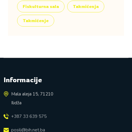
Fiskulturna sala
Takmičenja
Takmičenje
Informacije
Mala aleja 15, 71210
Ilidža
+387 33 639 575
posili@bih.net.ba