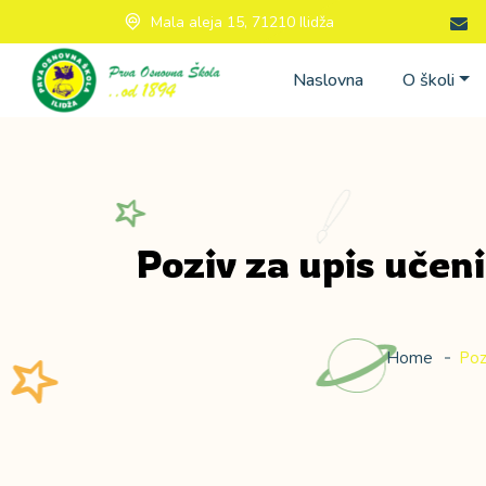
Mala aleja 15, 71210 Ilidža
Naslovna
O školi
Poziv za upis učen
Home
Poz