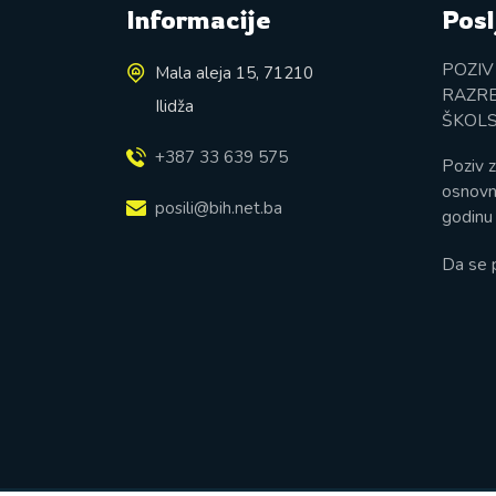
Informacije
Posl
POZIV
Mala aleja 15, 71210
RAZRE
Ilidža
ŠKOLS
+387 33 639 575
Poziv z
osnovn
posili@bih.net.ba
godinu 
Da se 