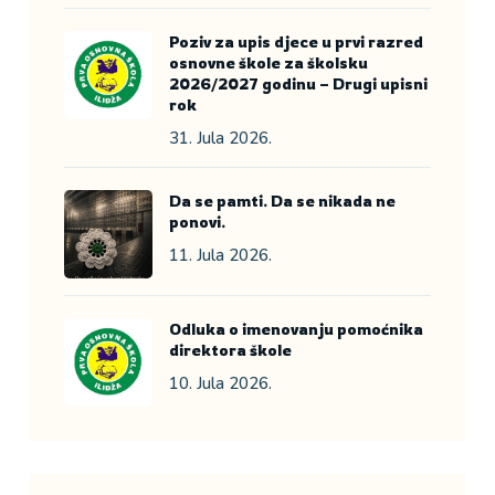
Poziv za upis djece u prvi razred
osnovne škole za školsku
2026/2027 godinu – Drugi upisni
rok
31. Jula 2026.
Da se pamti. Da se nikada ne
ponovi.
11. Jula 2026.
Odluka o imenovanju pomoćnika
direktora škole
10. Jula 2026.