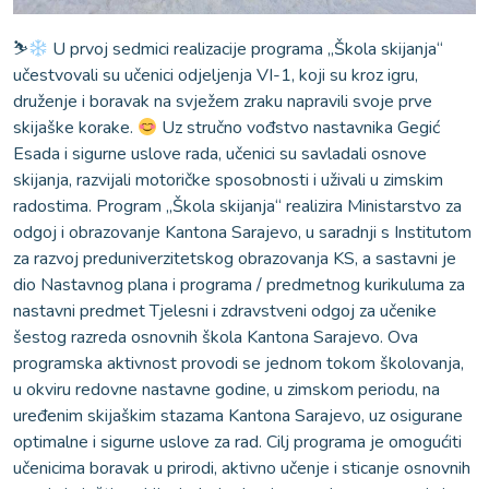
⛷
U prvoj sedmici realizacije programa „Škola skijanja“
učestvovali su učenici odjeljenja VI-1, koji su kroz igru,
druženje i boravak na svježem zraku napravili svoje prve
skijaške korake.
Uz stručno vođstvo nastavnika Gegić
Esada i sigurne uslove rada, učenici su savladali osnove
skijanja, razvijali motoričke sposobnosti i uživali u zimskim
radostima. Program „Škola skijanja“ realizira Ministarstvo za
odgoj i obrazovanje Kantona Sarajevo, u saradnji s Institutom
za razvoj preduniverzitetskog obrazovanja KS, a sastavni je
dio Nastavnog plana i programa / predmetnog kurikuluma za
nastavni predmet Tjelesni i zdravstveni odgoj za učenike
šestog razreda osnovnih škola Kantona Sarajevo. Ova
programska aktivnost provodi se jednom tokom školovanja,
u okviru redovne nastavne godine, u zimskom periodu, na
uređenim skijaškim stazama Kantona Sarajevo, uz osigurane
optimalne i sigurne uslove za rad. Cilj programa je omogućiti
učenicima boravak u prirodi, aktivno učenje i sticanje osnovnih