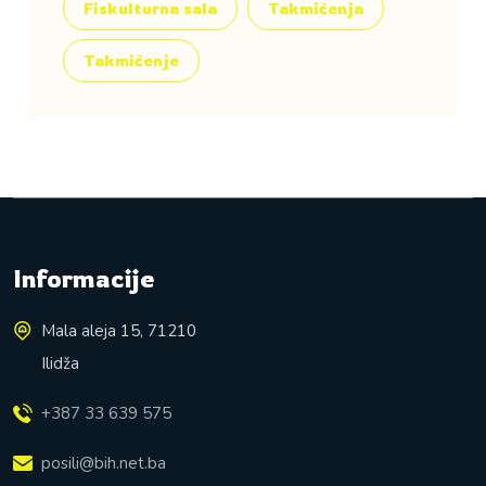
Fiskulturna sala
Takmičenja
Takmičenje
Informacije
Mala aleja 15, 71210
Ilidža
+387 33 639 575
posili@bih.net.ba