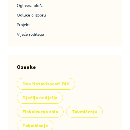
Oglasna ploča
Odluke o izboru
Projekti
Vijeće roditelja
Oznake
Dan Nezavisnosti BiH
Dječija nedjelja
Fiskulturna sala
Takmičenja
Takmičenje