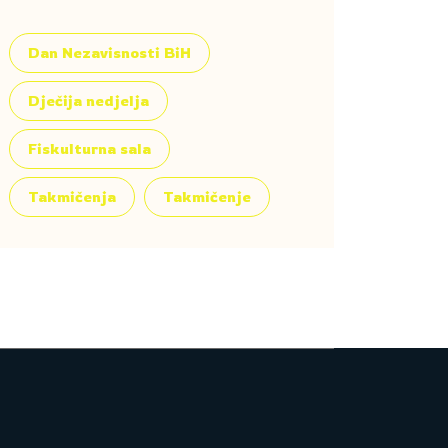
Dan Nezavisnosti BiH
Dječija nedjelja
Fiskulturna sala
Takmičenja
Takmičenje