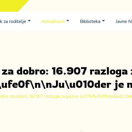
k za roditelje
Aktuelnosti
Biblioteka
Javne 
za dobro: 16.907 razloga
ufe0f\n\nJu\u010der je 
edno za dobro: 16.907 razloga za ponos \u2764\ufe0f\n\nJu\u010d