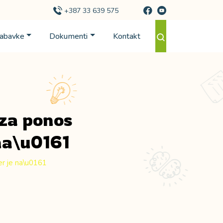
+387 33 639 575
Nabavke
Dokumenti
Kontakt
 za ponos
na\u0161
er je na\u0161