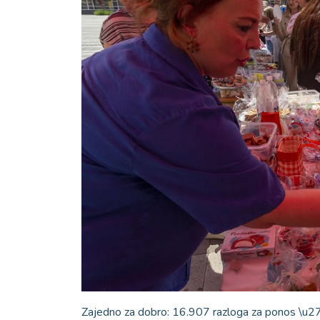
Zajedno za dobro: 16.907 razloga za ponos \u2