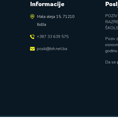
Informacije
Posl
POZIV
Mala aleja 15, 71210
RAZRE
Ilidža
ŠKOLS
+387 33 639 575
Poziv z
osnovn
posili@bih.net.ba
godinu 
Da se 