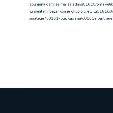
ispunjena osmijesima, zajedni\u0161tvom i velikim
humanitarni bazar koji je okupio cijelu \u0161kol
prijatelje \u0161kole, kao i na\u0161e partnere