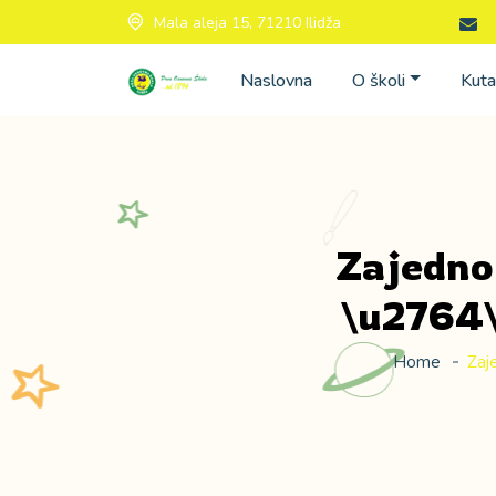
Mala aleja 15, 71210 Ilidža
Naslovna
O školi
Kuta
Zajedno 
\u2764\
Home
Zaj