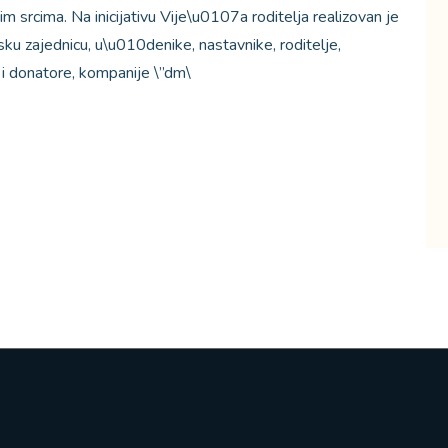
 srcima. Na inicijativu Vije\u0107a roditelja realizovan je
sku zajednicu, u\u010denike, nastavnike, roditelje,
 i donatore, kompanije \”dm\