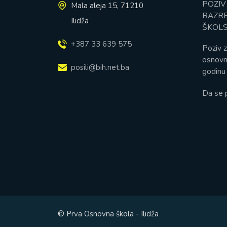
POZIV
Mala aleja 15, 71210
RAZRE
Ilidža
ŠKOLS
+387 33 639 575
Poziv z
osnovn
posili@bih.net.ba
godinu 
Da se 
© Prva Osnovna škola - Ilidža