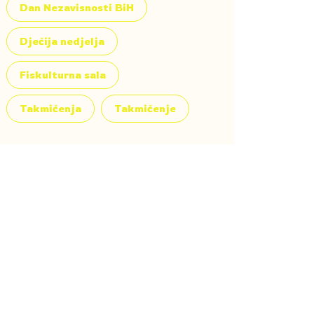
Dan Nezavisnosti BiH
Dječija nedjelja
Fiskulturna sala
Takmičenja
Takmičenje