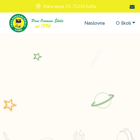
Mala aleja 15, 71210 Ilidža
Naslovna
O školi