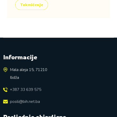
Takmičenje
Informacije
Mala aleja 15, 71210
Ilidža
+387 33 639 575
posili@bih.net.ba
Posljednje objavljeno