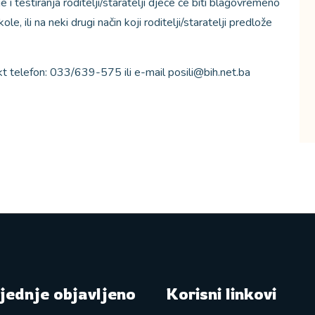
 testiranja roditelji/staratelji djece če biti blagovremeno
e, ili na neki drugi način koji roditelji/staratelji predlože
t telefon: 033/639-575 ili e-mail posili@bih.net.ba
jednje objavljeno
Korisni linkovi