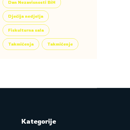
Dan Nezavisnosti BiH
Dječija nedjelja
Fiskulturna sala
Takmičenja
Takmičenje
Kategorije