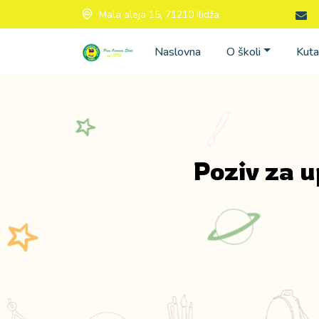
Mala aleja 15, 71210 Ilidža
Naslovna
O školi
Kuta
Poziv za u