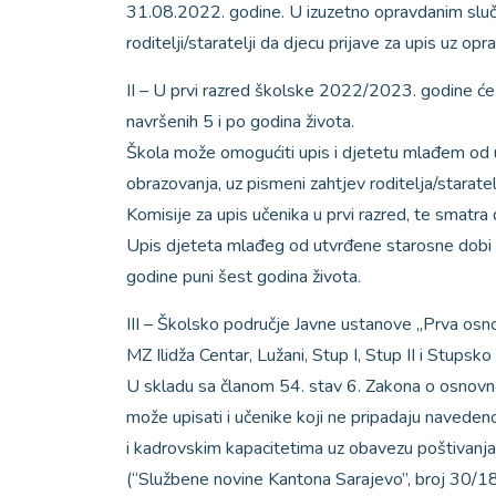
31.08.2022. godine. U izuzetno opravdanim sluča
roditelji/staratelji da djecu prijave za upis uz 
II – U prvi razred školske 2022/2023. godine će
navršenih 5 i po godina života.
Škola može omogućiti upis i djetetu mlađem od 
obrazovanja, uz pismeni zahtjev roditelja/starate
Komisije za upis učenika u prvi razred, te smatra 
Upis djeteta mlađeg od utvrđene starosne dobi m
godine puni šest godina života.
III – Školsko područje Javne ustanove „Prva osno
MZ Ilidža Centar, Lužani, Stup I, Stup II i Stupsko
U skladu sa članom 54. stav 6. Zakona o osnovno
može upisati i učenike koji ne pripadaju navede
i kadrovskim kapacitetima uz obavezu poštivanj
(“Službene novine Kantona Sarajevo”, broj 30/18