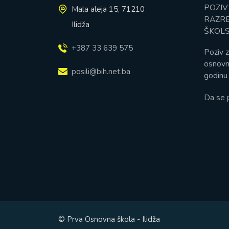
POZIV
Mala aleja 15, 71210
RAZRE
Ilidža
ŠKOLS
+387 33 639 575
Poziv z
osnovn
posili@bih.net.ba
godinu 
Da se 
© Prva Osnovna škola - Ilidža