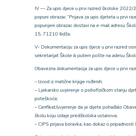
IV — Za upis djece u prvi razred školske 2022/20
popuni obrazac “Prijava za upis djeteta u prvi 
popunjeni obrazac dostavi na e-mail adresu Škole
15, 71210 Ilidža.
V- Dokumentaciju za upis djece u prvi razred osn
sekretarijat Škole ili putem pošte na adesu Škol
Obavezna dokumentacija za upis djece u prvi razre
– lzvod iz matične knjige rođenih;
– Ljekarsko uvjerenje o psihofizičkom stanju dje
poteškoća;
– Cenfikat/uvjerenje da je dijete pohađalo Obav
školu koju izdaje predškolska ustanova;
– CIPS prijava boravka, kao dokaz o pripadnosti