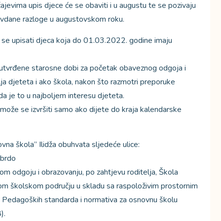
jevima upis djece će se obaviti i u augustu te se pozivaju
opravdane razloge u augustovskom roku.
 se upisati djeca koja do 01.03.2022. godine imaju
utvrđene starosne dobi za početak obaveznog odgoja i
lja djeteta i ako škola, nakon što razmotri preporuke
da je to u najboljem interesu djeteta.
ože se izvršiti samo ako dijete do kraja kalendarske
vna škola” Ilidža obuhvata sljedeće ulice:
 brdo
m odgoju i obrazovanju, po zahtjevu roditelja, Škola
nom školskom području u skladu sa raspoloživim prostornim
a Pedagoških standarda i normativa za osnovnu školu
).