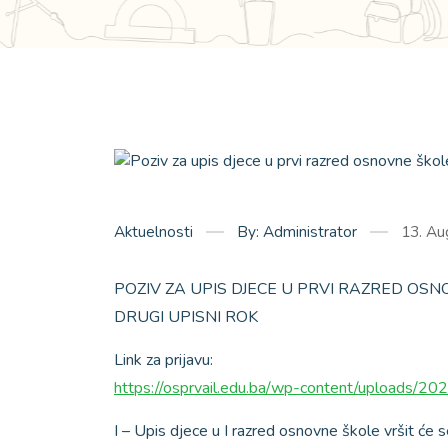
Aktuelnosti
By: Administrator
13. Au
POZIV ZA UPIS DJECE U PRVI RAZRED OS
DRUGI UPISNI ROK
Link za prijavu:
https://osprvail.edu.ba/wp-content/upload
I – Upis djece u I razred osnovne škole vršit 