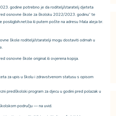
23. godine potrebno je da roditelj/staratelj djeteta
razred osnovne škole za školsku 2022/2023. godinu” te
 posiligbih.net.ba ili putem pošte na adresu Mala aleja br.
ovne škole roditelji/staratelji mogu dostaviti odmah u
e.
d osnovne škole original ili ovjerena kopija.
teta za upis u školu i zdravstvenom statusu s opisom
ezni predškolski program za djecu u godini pred polazak u
 školskom području — na uvid.