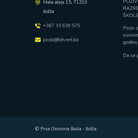
POZIV
Mala aleja 15, 71210
RAZRE
Ilidža
ŠKOLS
+387 33 639 575
Poziv z
osnovn
posili@bih.net.ba
godinu 
Da se 
© Prva Osnovna škola - Ilidža