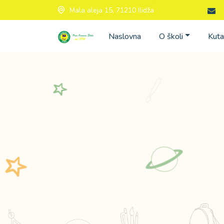
Mala aleja 15, 71210 Ilidža
Naslovna
O školi
Kuta