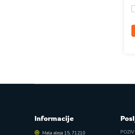
Informacije
Posl
POZIV
Mala aleja 15, 71210