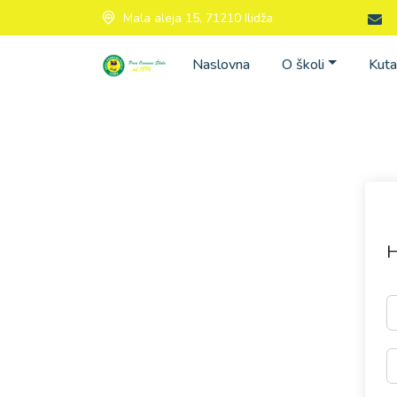
Mala aleja 15, 71210 Ilidža
Naslovna
O školi
Kuta
H