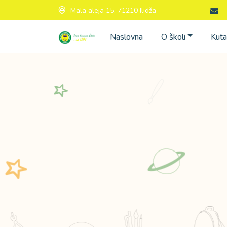
Mala aleja 15, 71210 Ilidža
Naslovna
O školi
Kuta