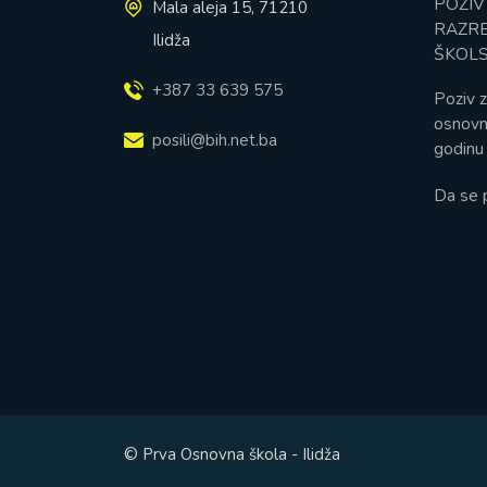
POZIV
Mala aleja 15, 71210
RAZRE
Ilidža
ŠKOLS
+387 33 639 575
Poziv z
osnovn
posili@bih.net.ba
godinu 
Da se 
© Prva Osnovna škola - Ilidža