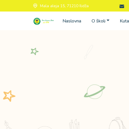
Mala aleja 15, 71210 Ilidža
Naslovna
O školi
Kuta