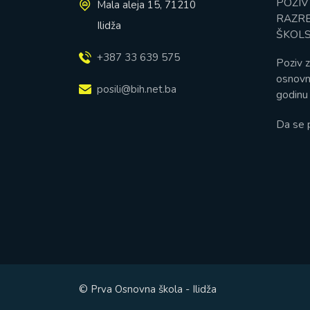
POZIV
Mala aleja 15, 71210
RAZRE
Ilidža
ŠKOLS
+387 33 639 575
Poziv z
osnovn
posili@bih.net.ba
godinu 
Da se 
© Prva Osnovna škola - Ilidža