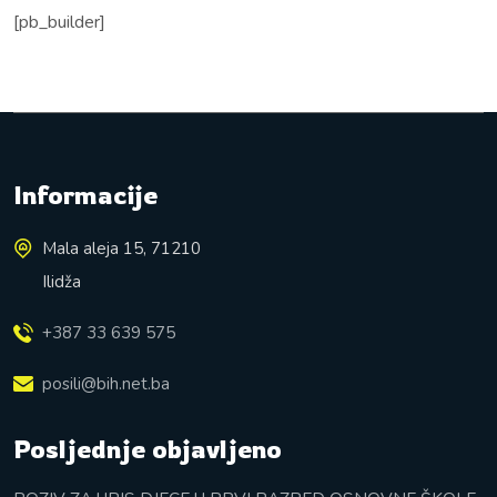
[pb_builder]
Informacije
Mala aleja 15, 71210
Ilidža
+387 33 639 575
posili@bih.net.ba
Posljednje objavljeno