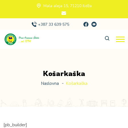
Mala aleja 15, 71210 Ilidža
+387 33 639 575
Košarkaška
Naslovna
Košarkaška
[pb_builder]